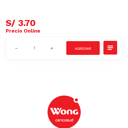
S/
3
.
70
－
＋