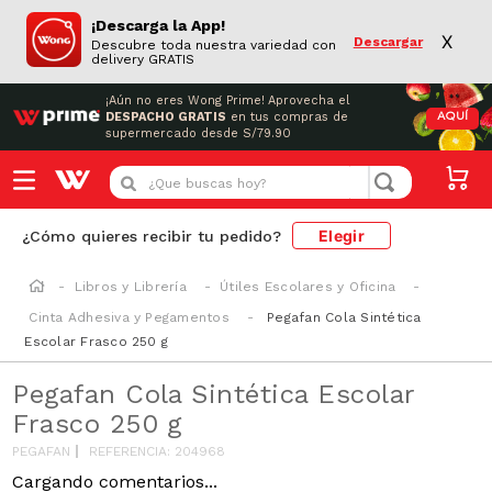
¡Descarga la App!
X
Descargar
Descubre toda nuestra variedad con
delivery GRATIS
¡Aún no eres Wong Prime!
Aprovecha el
DESPACHO GRATIS
en tus compras de
AQUÍ
supermercado desde S/79.90
¿Que buscas hoy?
Elegir
¿Cómo quieres recibir tu pedido?
Libros y Librería
Útiles Escolares y Oficina
Cinta Adhesiva y Pegamentos
Pegafan Cola Sintética
Escolar Frasco 250 g
Pegafan Cola Sintética Escolar
Frasco 250 g
PEGAFAN
REFERENCIA
:
204968
Cargando comentarios...