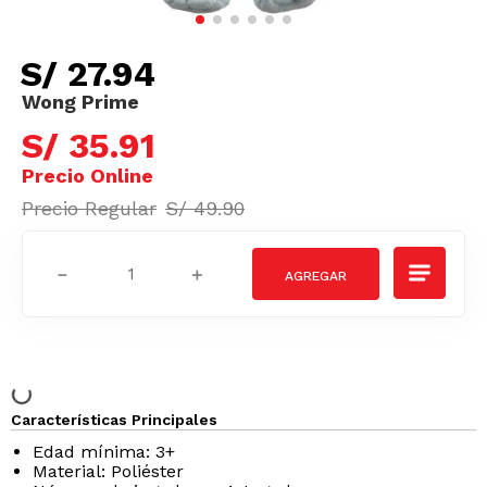
S/
27
.
94
S/
35
.
91
S/
49
.
90
－
＋
Características Principales
Edad mínima: 3+
Material: Poliéster