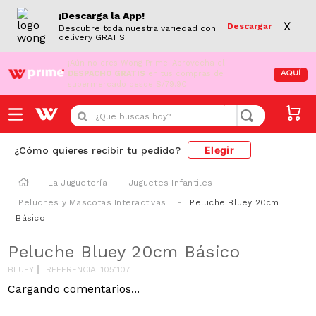
¡Descarga la App!
X
Descargar
Descubre toda nuestra variedad con
delivery GRATIS
¡Aún no eres Wong Prime!
Aprovecha el
DESPACHO GRATIS
en tus compras de
AQUÍ
supermercado desde S/79.90
¿Que buscas hoy?
Elegir
¿Cómo quieres recibir tu pedido?
La Juguetería
Juguetes Infantiles
Peluches y Mascotas Interactivas
Peluche Bluey 20cm
Básico
Peluche Bluey 20cm Básico
BLUEY
REFERENCIA
:
1051107
Cargando comentarios...