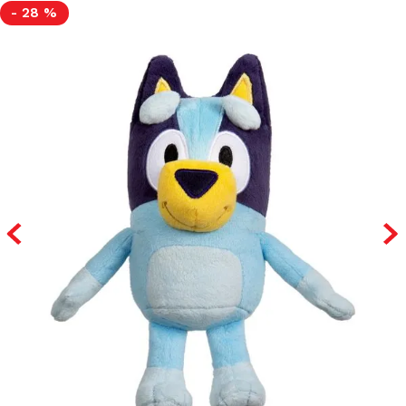
-
28 %