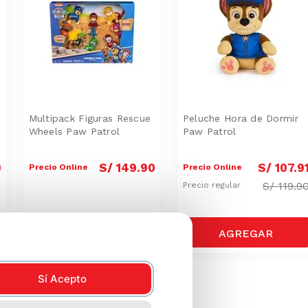
Multipack Figuras Rescue
Peluche Hora de Dormir
Wheels Paw Patrol
Paw Patrol
0
S/
149
.
90
S/
107
.
9
Precio Online
Precio Online
S/
119.9
Precio regular
Sí Acepto