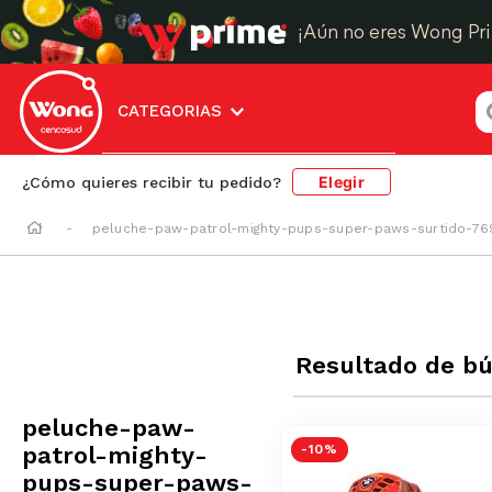
¡Aún no eres Wong Pr
¿
CATEGORIAS
Elegir
¿Cómo quieres recibir tu pedido?
peluche-paw-patrol-mighty-pups-super-paws-surtido-7
Resultado de b
peluche-paw-
patrol-mighty-
-
10 %
pups-super-paws-