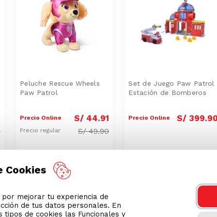
Peluche Rescue Wheels
Set de Juego Paw Patrol
Paw Patrol
Estación de Bomberos
1
S/
44
.
91
S/
399
.
9
Precio Online
Precio Online
0
S/
49.90
Precio regular
e Cookies
or mejorar tu experiencia de
-
10 %
-
27 %
ección de tus datos personales. En
 tipos de cookies las Funcionales y