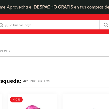
ime!
Aprovecha el
DESPACHO GRATIS
en tus compras d
Que buscas hoy?
69636-2
úsqueda:
461
PRODUCTOS
-
10 %