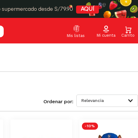
e supermercado desde S/79.90
AQUÍ
Relevancia
-
10 %