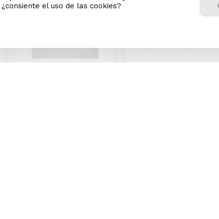
n ¿consiente el uso de las cookies?
Peluche Paw Patrol la
Set de Juego Torre Paw
Película
Patrol
1
S/
44
.
91
S/
79
.
9
Precio Online
Precio Online
0
S/
49.90
S/
109.9
Precio regular
Precio regular