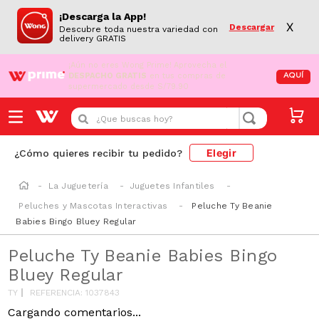
¡Descarga la App!
X
Descargar
Descubre toda nuestra variedad con
delivery GRATIS
¡Aún no eres Wong Prime!
Aprovecha el
DESPACHO GRATIS
en tus compras de
AQUÍ
supermercado desde S/79.90
¿Que buscas hoy?
Elegir
¿Cómo quieres recibir tu pedido?
La Juguetería
Juguetes Infantiles
Peluches y Mascotas Interactivas
Peluche Ty Beanie
Babies Bingo Bluey Regular
Peluche Ty Beanie Babies Bingo
Bluey Regular
TY
REFERENCIA
:
1037843
Cargando comentarios...