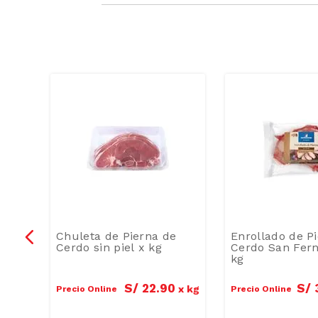
Piel
Chuleta de Pierna de
Enrollado de P
Cerdo sin piel x kg
Cerdo San Fer
kg
0
S/
22
.
90
S/
x
kg
x
kg
Precio Online
Precio Online