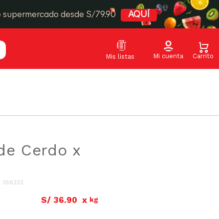
e supermercado desde S/79.90
AQUÍ
de Cerdo x
:
356223
S/
36
.
90
x
kg