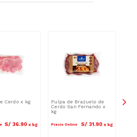
e Cerdo x kg
Pulpa de Brazuelo de
Chul
Cerdo San Fernando x
Cerd
kg
kg
S/
36
.
90
S/
31
.
90
x
kg
x
kg
ne
Precio Online
Preci