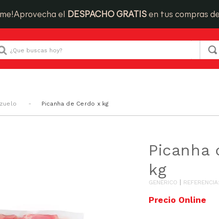
ime!
Aprovecha el
DESPACHO GRATIS
en tus compras d
Que buscas hoy?
azuelo
Picanha de Cerdo x kg
Picanha 
kg
GENÉRICO
REFERENCIA