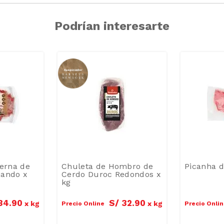
Podrían interesarte
ierna de
Chuleta de Hombro de
Picanha d
nando x
Cerdo Duroc Redondos x
kg
34
.
90
S/
32
.
90
x
kg
x
kg
Precio Online
Precio Onli