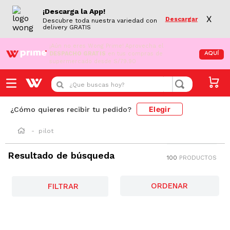
¡Descarga la App!
X
Descargar
Descubre toda nuestra variedad con
delivery GRATIS
¡Aún no eres Wong Prime!
Aprovecha el
DESPACHO GRATIS
en tus compras de
AQUÍ
supermercado desde S/79.90
¿Que buscas hoy?
Elegir
¿Cómo quieres recibir tu pedido?
pilot
Resultado de búsqueda
100
PRODUCTOS
FILTRAR