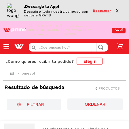
¡Descarga la App!
X
Descargar
Descubre toda nuestra variedad con
delivery GRATIS
¡Aún no eres Wong Prime!
Aprovecha el
DESPACHO GRATIS
en tus compras de
AQUÍ
supermercado desde S/79.90
¿Que buscas hoy?
Elegir
¿Cómo quieres recibir tu pedido?
pinesol
Resultado de búsqueda
6
PRODUCTOS
FILTRAR