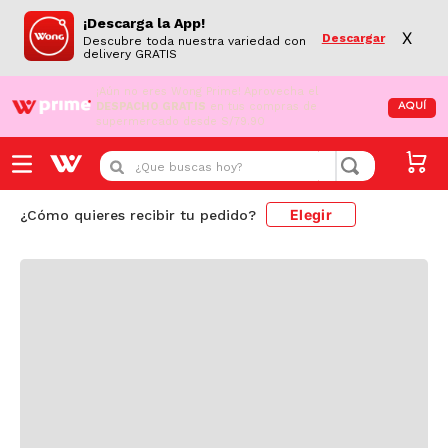
¡Descarga la App!
X
Descargar
Descubre toda nuestra variedad con
delivery GRATIS
¡Aún no eres Wong Prime!
Aprovecha el
DESPACHO GRATIS
en tus compras de
AQUÍ
supermercado desde S/79.90
Cargando comentarios...
¿Que buscas hoy?
Elegir
¿Cómo quieres recibir tu pedido?