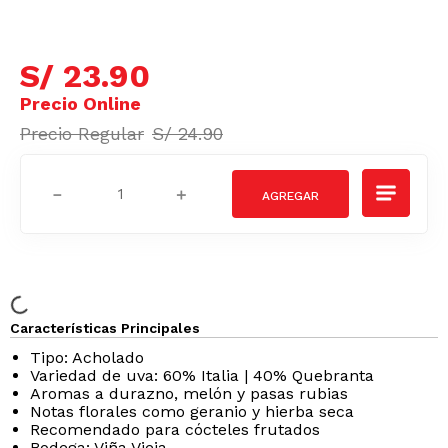
S/
23
.
90
S/
24
.
90
－
＋
Características Principales
Tipo: Acholado
Variedad de uva: 60% Italia | 40% Quebranta
Aromas a durazno, melón y pasas rubias
Notas florales como geranio y hierba seca
Recomendado para cócteles frutados
Bodega: Viña Vieja