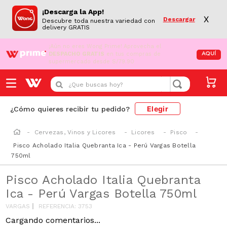
¡Descarga la App!
X
Descargar
Descubre toda nuestra variedad con
delivery GRATIS
¡Aún no eres Wong Prime!
Aprovecha el
DESPACHO GRATIS
en tus compras de
AQUÍ
supermercado desde S/79.90
¿Que buscas hoy?
Elegir
¿Cómo quieres recibir tu pedido?
Cervezas, Vinos y Licores
Licores
Pisco
Pisco Acholado Italia Quebranta Ica - Perú Vargas Botella
750ml
Pisco Acholado Italia Quebranta
Ica - Perú Vargas Botella 750ml
VARGAS
REFERENCIA
:
3753
Cargando comentarios...