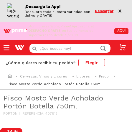
¡Descarga la App!
X
Descargar
Descubre toda nuestra variedad con
delivery GRATIS
¡Aún no eres Wong Prime!
Aprovecha el
DESPACHO GRATIS
en tus compras de
AQUÍ
supermercado desde S/79.90
¿Que buscas hoy?
Elegir
¿Cómo quieres recibir tu pedido?
Cervezas, Vinos y Licores
Licores
Pisco
Pisco Mosto Verde Acholado Portón Botella 750ml
Pisco Mosto Verde Acholado
Portón Botella 750ml
PORTÓN
REFERENCIA
:
407813
-
34 %