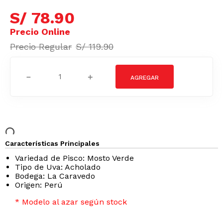
S/
78
.
90
S/
119
.
90
－
＋
Características Principales
Variedad de Pisco: Mosto Verde
Tipo de Uva: Acholado
Bodega: La Caravedo
Origen: Perú
* Modelo al azar según stock