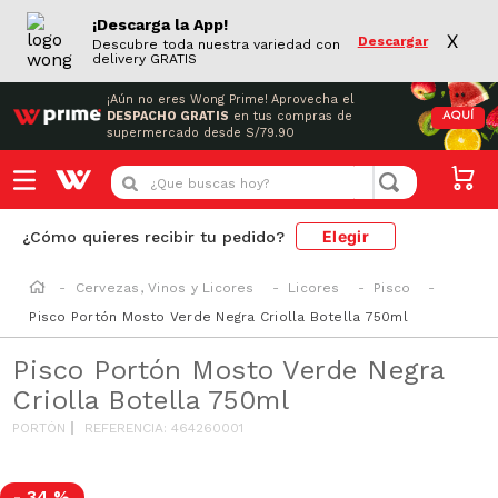
¡Descarga la App!
X
Descargar
Descubre toda nuestra variedad con
delivery GRATIS
¡Aún no eres Wong Prime!
Aprovecha el
DESPACHO GRATIS
en tus compras de
AQUÍ
supermercado desde S/79.90
¿Que buscas hoy?
Elegir
¿Cómo quieres recibir tu pedido?
Cervezas, Vinos y Licores
Licores
Pisco
Pisco Portón Mosto Verde Negra Criolla Botella 750ml
Pisco Portón Mosto Verde Negra
Criolla Botella 750ml
PORTÓN
REFERENCIA
:
464260001
-
34 %