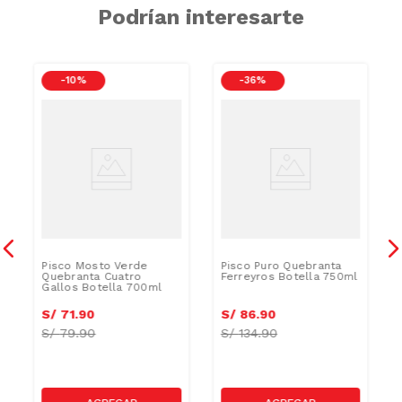
Podrían interesarte
-
10 %
-
36 %
Pisco Mosto Verde
Pisco Puro Quebranta
Quebranta Cuatro
Ferreyros Botella 750ml
Gallos Botella 700ml
S/
71
.
90
S/
86
.
90
S/
79.90
S/
134.90