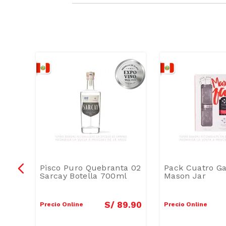
Pisco Puro Quebranta 02
Pack Cuatro Ga
Sarcay Botella 700ml
Mason Jar
4
.
90
S/
89
.
90
Precio Online
Precio Online