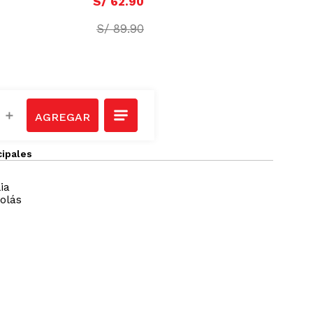
S/
62
.
90
S/
89
.
90
＋
cipales
ia
olás