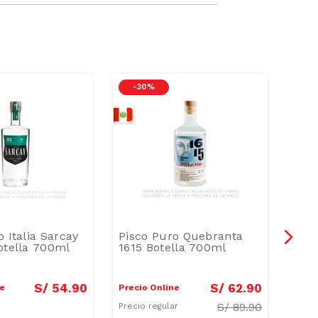
-
30 %
-
o Italia Sarcay
Pisco Puro Quebranta
Pisc
otella 700ml
1615 Botella 700ml
San
Bote
S/
54
.
90
S/
62
.
90
ne
Precio Online
Preci
S/
89.90
Precio regular
Preci