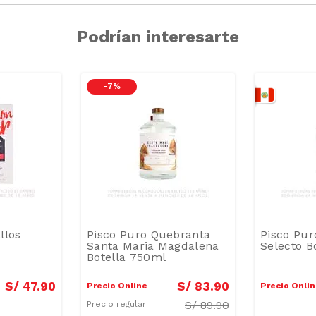
Podrían interesarte
-
7 %
llos
Pisco Puro Quebranta
Pisco Pur
Santa Maria Magdalena
Selecto B
Botella 750ml
S/
47
.
90
S/
83
.
90
Precio Online
Precio Onli
S/
89.90
Precio regular