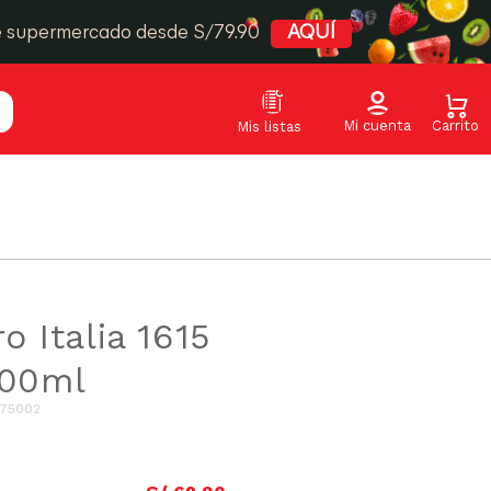
e supermercado desde S/79.90
AQUÍ
o Italia 1615
700ml
75002