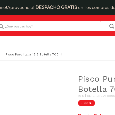
ime!
Aprovecha el
DESPACHO GRATIS
en tus compras d
Que buscas hoy?
Pisco Puro Italia 1615 Botella 700ml
Pisco Pur
Botella 
1615
REFERENCIA
:
8895
-
30 %