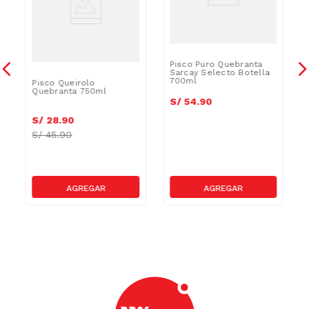
Pisco Puro Quebranta
Sarcay Selecto Botella
700ml
Pisco Queirolo
Quebranta 750ml
S/
54
.
90
S/
28
.
90
S/
45.90