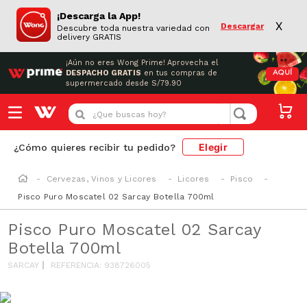
¡Descarga la App!
X
Descargar
Descubre toda nuestra variedad con
delivery GRATIS
¡Aún no eres Wong Prime!
Aprovecha el
DESPACHO GRATIS
en tus compras de
AQUÍ
supermercado desde S/79.90
¿Que buscas hoy?
Elegir
¿Cómo quieres recibir tu pedido?
Cervezas, Vinos y Licores
Licores
Pisco
Pisco Puro Moscatel 02 Sarcay Botella 700ml
Pisco Puro Moscatel 02 Sarcay
Botella 700ml
SARCAY
REFERENCIA
:
938726005