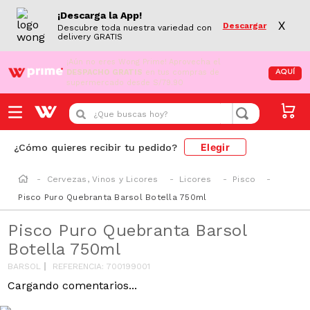
¡Descarga la App!
X
Descargar
Descubre toda nuestra variedad con
delivery GRATIS
¡Aún no eres Wong Prime!
Aprovecha el
DESPACHO GRATIS
en tus compras de
AQUÍ
supermercado desde S/79.90
¿Que buscas hoy?
Elegir
¿Cómo quieres recibir tu pedido?
Cervezas, Vinos y Licores
Licores
Pisco
Pisco Puro Quebranta Barsol Botella 750ml
Pisco Puro Quebranta Barsol
Botella 750ml
BARSOL
REFERENCIA
:
700199001
Cargando comentarios...