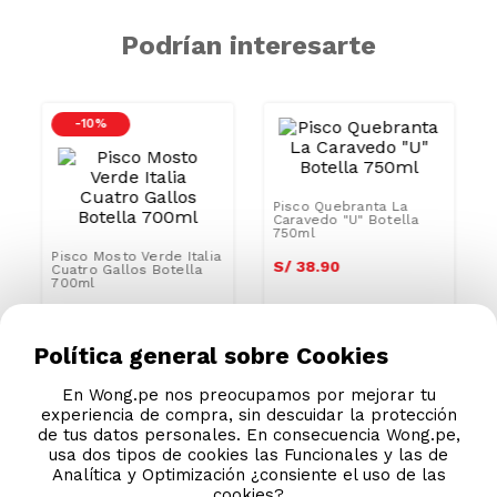
Podrían interesarte
-
10 %
Pisco Quebranta La
Política general sobre Cookies
Caravedo "U" Botella
750ml
Pisco Mosto Verde Italia
Cuatro Gallos Botella
En Wong.pe nos preocupamos por mejorar tu
700ml
S/
38
.
90
experiencia de compra, sin descuidar la protección
S/
71
.
90
de tus datos personales. En consecuencia Wong.pe,
S/
79.90
usa dos tipos de cookies las Funcionales y las de
Analítica y Optimización ¿consiente el uso de las
cookies?