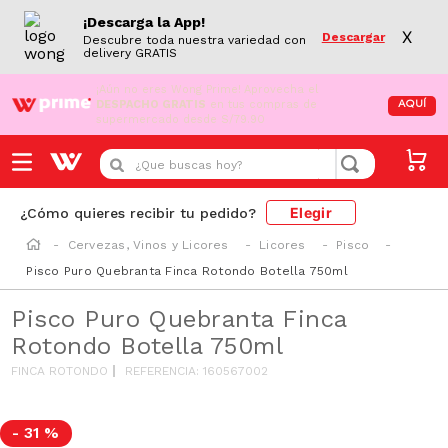
¡Descarga la App!
X
Descargar
Descubre toda nuestra variedad con
delivery GRATIS
¡Aún no eres Wong Prime!
Aprovecha el
DESPACHO GRATIS
en tus compras de
AQUÍ
supermercado desde S/79.90
¿Que buscas hoy?
Elegir
¿Cómo quieres recibir tu pedido?
Cervezas, Vinos y Licores
Licores
Pisco
Pisco Puro Quebranta Finca Rotondo Botella 750ml
Pisco Puro Quebranta Finca
Rotondo Botella 750ml
FINCA ROTONDO
REFERENCIA
:
160567002
-
31 %