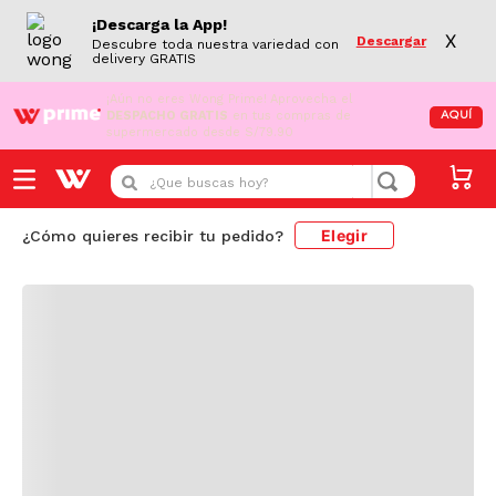
¡Descarga la App!
X
Descargar
Descubre toda nuestra variedad con
delivery GRATIS
¡Aún no eres Wong Prime!
Aprovecha el
DESPACHO GRATIS
en tus compras de
AQUÍ
supermercado desde S/79.90
Cargando comentarios...
¿Que buscas hoy?
Elegir
¿Cómo quieres recibir tu pedido?