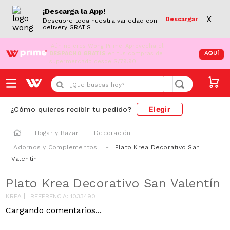
¡Descarga la App!
X
Descargar
Descubre toda nuestra variedad con
delivery GRATIS
¡Aún no eres Wong Prime!
Aprovecha el
DESPACHO GRATIS
en tus compras de
AQUÍ
supermercado desde S/79.90
¿Que buscas hoy?
Elegir
¿Cómo quieres recibir tu pedido?
Hogar y Bazar
Decoración
Adornos y Complementos
Plato Krea Decorativo San
Valentín
Plato Krea Decorativo San Valentín
KREA
REFERENCIA
:
1033490
Cargando comentarios...