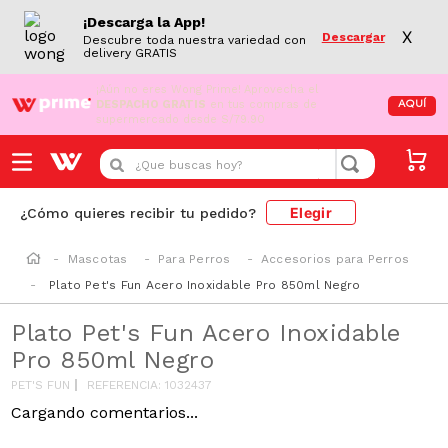
¡Descarga la App!
X
Descargar
Descubre toda nuestra variedad con
delivery GRATIS
¡Aún no eres Wong Prime!
Aprovecha el
DESPACHO GRATIS
en tus compras de
AQUÍ
supermercado desde S/79.90
¿Que buscas hoy?
Elegir
¿Cómo quieres recibir tu pedido?
Mascotas
Para Perros
Accesorios para Perros
Plato Pet's Fun Acero Inoxidable Pro 850ml Negro
Plato Pet's Fun Acero Inoxidable
Pro 850ml Negro
PET'S FUN
REFERENCIA
:
1032437
Cargando comentarios...