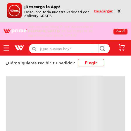
¡Descarga la App!
X
Descargar
Descubre toda nuestra variedad con
delivery GRATIS
¡Aún no eres Wong Prime!
Aprovecha el
DESPACHO GRATIS
en tus compras de
AQUÍ
supermercado desde S/79.90
Cargando comentarios...
¿Que buscas hoy?
Elegir
¿Cómo quieres recibir tu pedido?