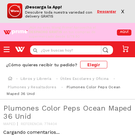
¡Descarga la App!
X
Descargar
Descubre toda nuestra variedad con
delivery GRATIS
¡Aún no eres Wong Prime!
Aprovecha el
DESPACHO GRATIS
en tus compras de
AQUÍ
supermercado desde S/79.90
¿Que buscas hoy?
Elegir
¿Cómo quieres recibir tu pedido?
Libros y Librería
Útiles Escolares y Oficina
Plumones y Resaltadores
Plumones Color Peps Ocean
Maped 36 Unid
Plumones Color Peps Ocean Maped
36 Unid
MAPED
REFERENCIA
:
774404
Cargando comentarios...