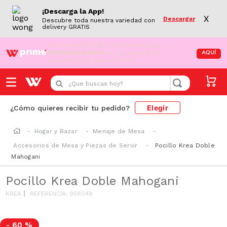
¡Descarga la App!
X
Descargar
Descubre toda nuestra variedad con
delivery GRATIS
¡Aún no eres Wong Prime!
Aprovecha el
DESPACHO GRATIS
en tus compras de
AQUÍ
supermercado desde S/79.90
¿Que buscas hoy?
Elegir
¿Cómo quieres recibir tu pedido?
Hogar y Bazar
Menaje de Mesa
Accesorios de Mesa y Piezas de Servir
Pocillo Krea Doble
Mahogani
Pocillo Krea Doble Mahogani
KREA
REFERENCIA
:
956048
-
60 %