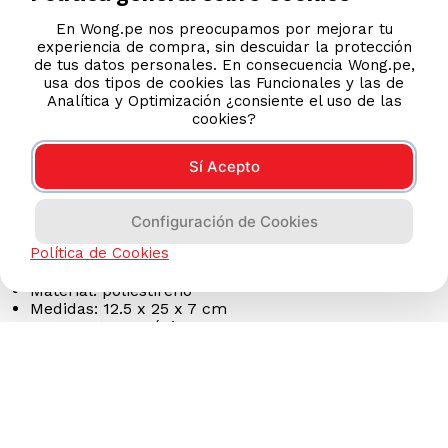
S/
13
.
90
En Wong.pe nos preocupamos por mejorar tu
experiencia de compra, sin descuidar la protección
de tus datos personales. En consecuencia Wong.pe,
usa dos tipos de cookies las Funcionales y las de
S/
34
.
99
Analítica y Optimización ¿consiente el uso de las
cookies?
－
＋
Sí Acepto
Configuración de Cookies
Política de Cookies
Características Principales
Material: poliestireno
Medidas: 12.5 x 25 x 7 cm
Temperatura máxima 85°C
Bonito y llamativo diseño
Podrían interesarte