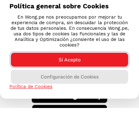
Legales
Política general sobre Cookies
Código de Ética
En Wong.pe nos preocupamos por mejorar tu
experiencia de compra, sin descuidar la protección
de tus datos personales. En consecuencia Wong.pe,
AYUDA CALLCENTER
usa dos tipos de cookies las Funcionales y las de
(511) 613-8888
Analítica y Optimización ¿consiente el uso de las
cookies?
Sí Acepto
DESCARGA NUESTRA APP
Configuración de Cookies
Política de Cookies