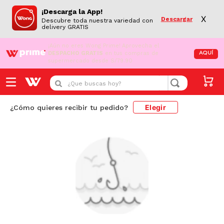
¡Descarga la App!
X
Descargar
Descubre toda nuestra variedad con
delivery GRATIS
¡Aún no eres Wong Prime!
Aprovecha el
DESPACHO GRATIS
en tus compras de
AQUÍ
supermercado desde S/79.90
¿Que buscas hoy?
Elegir
¿Cómo quieres recibir tu pedido?