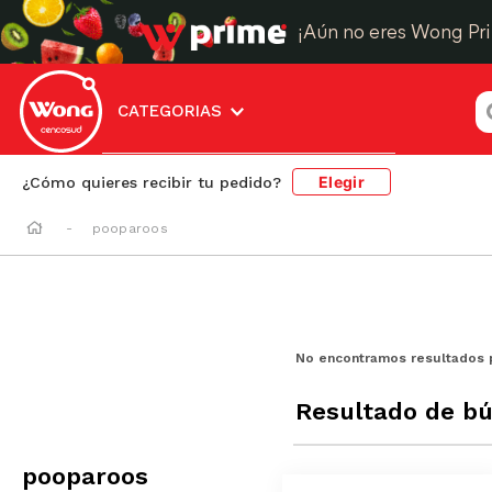
¡Aún no eres Wong Pr
¿
CATEGORIAS
Elegir
¿Cómo quieres recibir tu pedido?
pooparoos
No encontramos resultados 
Resultado de b
pooparoos