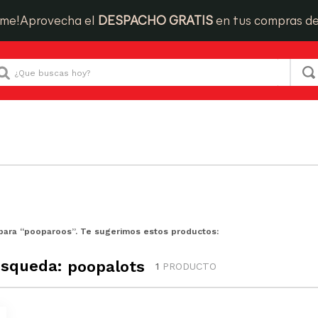
ime!
Aprovecha el
DESPACHO GRATIS
en tus compras d
Que buscas hoy?
para “
pooparoos
”. Te sugerimos estos productos:
úsqueda:
poopalots
1
PRODUCTO