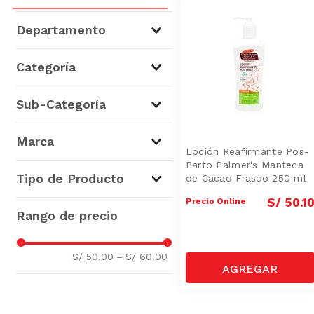
Departamento
Higiene, Salud y Belleza
(
1
)
Categoría
Cuidado Facial y Corporal
(
1
)
Sub-Categoría
Cremas Corporales
(
1
)
Marca
Loción Reafirmante Pos-
Parto Palmer's Manteca
Palmers
(
1
)
Tipo de Producto
de Cacao Frasco 250 ml
S/
50
.
1
Precio Online
Cremas Corporales
(
1
)
S/ 50.00
–
S/ 60.00