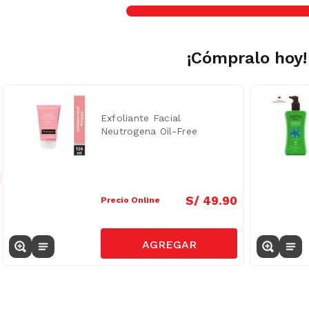
¡Cómpralo hoy!
Exfoliante Facial
Neutrogena Oil-Free
Grapefruit 124ml
S/
49
.
90
Precio Online