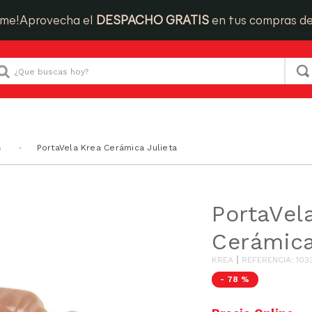
ime!
Aprovecha el
DESPACHO GRATIS
en tus compras d
Que buscas hoy?
s
PortaVela Krea Cerámica Julieta
PortaVel
Cerámica
KREA
REFERENCIA
:
103
-
78 %