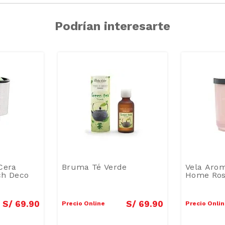
Podrían interesarte
Cera
Bruma Té Verde
Vela Aro
ch Deco
Home Ro
S/
69
.
90
S/
69
.
90
Precio Online
Precio Onli