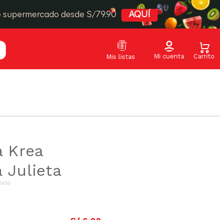
e supermercado desde S/79.90
AQUÍ
a Krea
 Julieta
3416