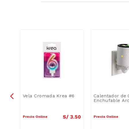
Vela Cromada Krea #6
Calentador de 
Enchufable Ar
5
.
90
S/
3
.
50
Precio Online
Precio Online