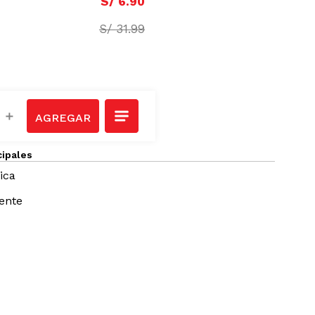
S/
6
.
90
S/
31
.
99
＋
cipales
ica
tente