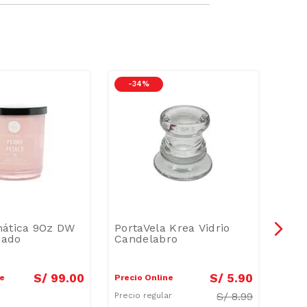
-
34 %
mática 9Oz DW
PortaVela Krea Vidrio
Vel
sado
Candelabro
Mars
Azul
S/
99
.
00
S/
5
.
90
ne
Precio Online
Preci
S/
8.99
Precio regular