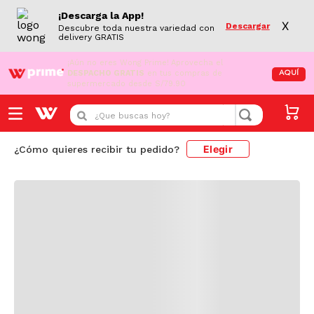
¡Descarga la App!
X
Descargar
Descubre toda nuestra variedad con
delivery GRATIS
¡Aún no eres Wong Prime!
Aprovecha el
DESPACHO GRATIS
en tus compras de
AQUÍ
supermercado desde S/79.90
Cargando comentarios...
¿Que buscas hoy?
Elegir
¿Cómo quieres recibir tu pedido?