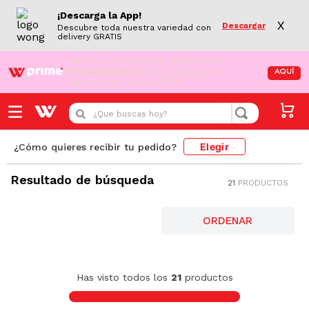
¡Descarga la App!
X
Descargar
Descubre toda nuestra variedad con
delivery GRATIS
¡Aún no eres Wong Prime!
Aprovecha el
DESPACHO GRATIS
en tus compras de
AQUÍ
supermercado desde S/79.90
¿Que buscas hoy?
Elegir
¿Cómo quieres recibir tu pedido?
post-it
Resultado de búsqueda
21
PRODUCTOS
FILTRAR