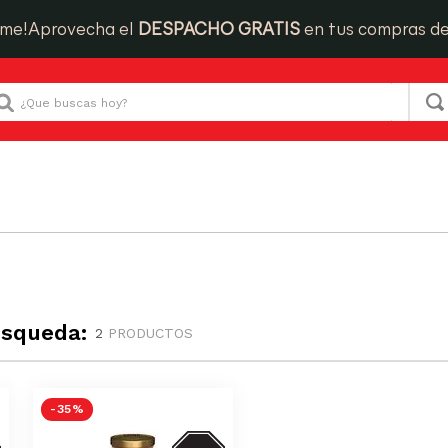
ime!
Aprovecha el
DESPACHO GRATIS
en tus compras d
Que buscas hoy?
úsqueda:
2
PRODUCTOS
-
35 %
AR
AZUCAR