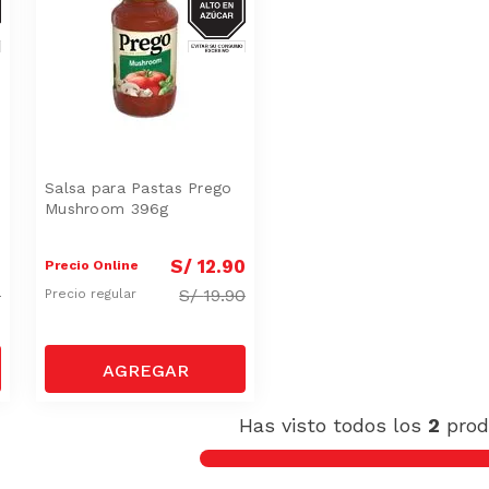
Salsa para Pastas Prego
Mushroom 396g
0
S/
12
.
90
Precio Online
0
S/
19.90
Precio regular
Has visto todos los
2
prod