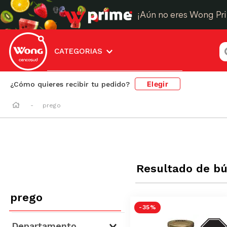
¡Aún no eres Wong Pr
¿
CATEGORIAS
Elegir
¿Cómo quieres recibir tu pedido?
prego
Resultado de b
prego
-
35 %
AZUC
Departamento