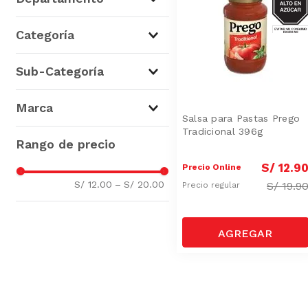
Abarrotes
(
2
)
Categoría
Condimentos, Vinagres y
Sub-Categoría
Comida Instantánea
(
2
)
Salsas para Cocinar y Tucos
Marca
(
2
)
Salsa para Pastas Prego
Tradicional 396g
Prego
(
2
)
S/
12
.
9
Precio Online
S/ 12.00
–
S/ 20.00
S/
19.9
Precio regular