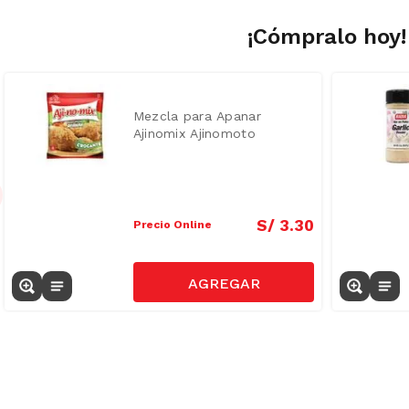
¡Cómpralo hoy!
Mezcla para Apanar
Ajinomix Ajinomoto
Crocante Bolsa 96 g
S/
3
.
30
Precio Online