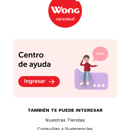
Mezcla Blanca Flor
Flan Diet Universal de
Panqueque Casero 720g
Vainilla Caja 19 g
S/
10
.
20
S/
4
.
60