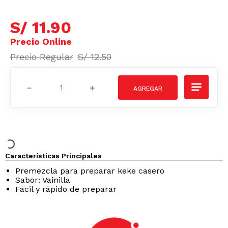
S/
11
.
90
S/
12
.
50
－
＋
Características Principales
Premezcla para preparar keke casero
Sabor: Vainilla
Fácil y rápido de preparar
Podrían interesarte