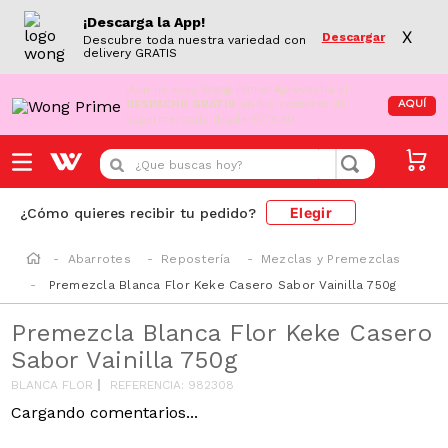
¡Descarga la App!
X
Descargar
Descubre toda nuestra variedad con
delivery GRATIS
¡Aún no eres Wong Prime!
Aprovecha el
DESPACHO GRATIS
en tus compras de
AQUÍ
supermercado desde S/79.90
¿Que buscas hoy?
Elegir
¿Cómo quieres recibir tu pedido?
Abarrotes
Repostería
Mezclas y Premezclas
Premezcla Blanca Flor Keke Casero Sabor Vainilla 750g
Premezcla Blanca Flor Keke Casero
Sabor Vainilla 750g
BLANCA FLOR
REFERENCIA
:
982308
-
5 %