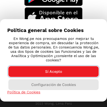
TAMBIÉN TE PUEDE INTERESAR
Nuestras Tiendas
Consultas y Sugerencias
Teléfonos
Política general sobre Cookies
Revisa tu boleta
En Wong.pe nos preocupamos por mejorar tu
experiencia de compra, sin descuidar la protección
Políticas de Privacidad
de tus datos personales. En consecuencia Wong.pe,
Términos y Condiciones
usa dos tipos de cookies las Funcionales y las de
Analítica y Optimización ¿consiente el uso de las
Legales
cookies?
Código de Ética
Sí Acepto
AYUDA CALLCENTER
Configuración de Cookies
(511) 613-8888
Política de Cookies