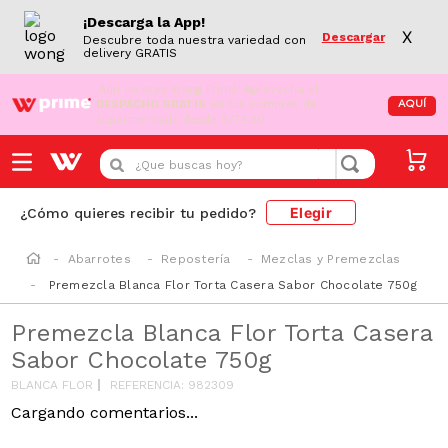
¡Descarga la App!
X
Descargar
Descubre toda nuestra variedad con
delivery GRATIS
¡Aún no eres Wong Prime!
Aprovecha el
DESPACHO GRATIS
en tus compras de
AQUÍ
supermercado desde S/79.90
¿Que buscas hoy?
Elegir
¿Cómo quieres recibir tu pedido?
Abarrotes
Repostería
Mezclas y Premezclas
Premezcla Blanca Flor Torta Casera Sabor Chocolate 750g
Premezcla Blanca Flor Torta Casera
Sabor Chocolate 750g
BLANCA FLOR
REFERENCIA
:
982309
Cargando comentarios...