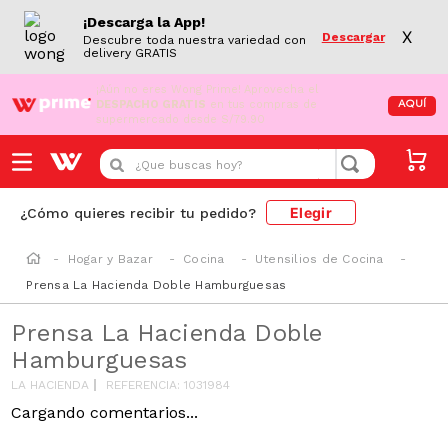
¡Descarga la App!
X
Descargar
Descubre toda nuestra variedad con
delivery GRATIS
¡Aún no eres Wong Prime!
Aprovecha el
DESPACHO GRATIS
en tus compras de
AQUÍ
supermercado desde S/79.90
¿Que buscas hoy?
Elegir
¿Cómo quieres recibir tu pedido?
Hogar y Bazar
Cocina
Utensilios de Cocina
Prensa La Hacienda Doble Hamburguesas
Prensa La Hacienda Doble
Hamburguesas
LA HACIENDA
REFERENCIA
:
1031984
Cargando comentarios...