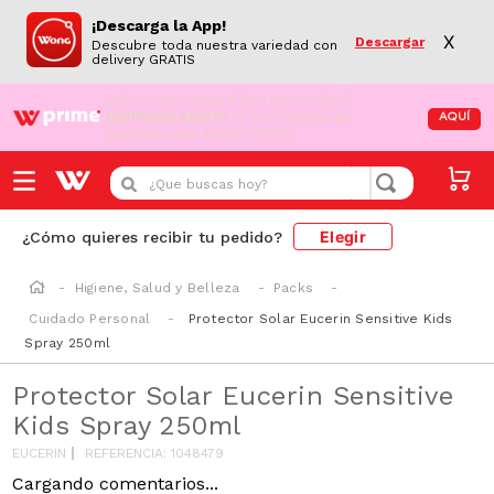
¡Descarga la App!
X
Descargar
Descubre toda nuestra variedad con
delivery GRATIS
¡Aún no eres Wong Prime!
Aprovecha el
DESPACHO GRATIS
en tus compras de
AQUÍ
supermercado desde S/79.90
¿Que buscas hoy?
Elegir
¿Cómo quieres recibir tu pedido?
Higiene, Salud y Belleza
Packs
Cuidado Personal
Protector Solar Eucerin Sensitive Kids
Spray 250ml
Protector Solar Eucerin Sensitive
Kids Spray 250ml
EUCERIN
REFERENCIA
:
1048479