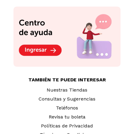
-
15 %
Crema Corporal Eucerin
Baby 400ml
Crema Espumosa Sin
S/
155
.
50
Jabón Sesderma
Salises 250ml
S/
97
.
70
S/
115.00