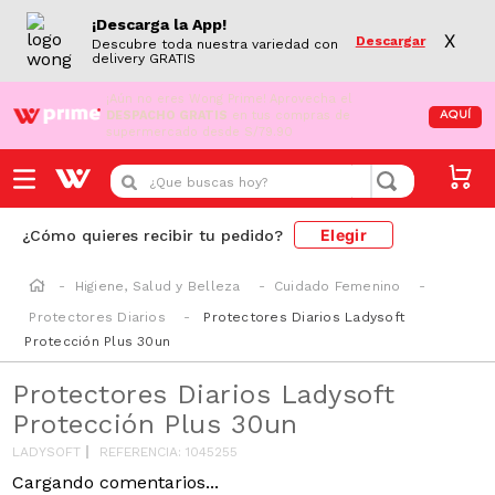
¡Descarga la App!
X
Descargar
Descubre toda nuestra variedad con
delivery GRATIS
¡Aún no eres Wong Prime!
Aprovecha el
DESPACHO GRATIS
en tus compras de
AQUÍ
supermercado desde S/79.90
¿Que buscas hoy?
Elegir
¿Cómo quieres recibir tu pedido?
Higiene, Salud y Belleza
Cuidado Femenino
Protectores Diarios
Protectores Diarios Ladysoft
Protección Plus 30un
Protectores Diarios Ladysoft
Protección Plus 30un
LADYSOFT
REFERENCIA
:
1045255
Cargando comentarios...