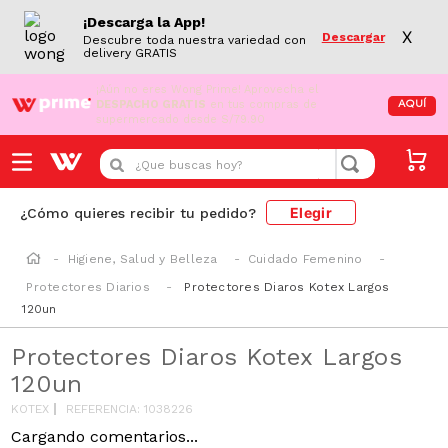
¡Descarga la App!
X
Descargar
Descubre toda nuestra variedad con
delivery GRATIS
¡Aún no eres Wong Prime!
Aprovecha el
DESPACHO GRATIS
en tus compras de
AQUÍ
supermercado desde S/79.90
¿Que buscas hoy?
Elegir
¿Cómo quieres recibir tu pedido?
Higiene, Salud y Belleza
Cuidado Femenino
Protectores Diarios
Protectores Diaros Kotex Largos
120un
Protectores Diaros Kotex Largos
120un
KOTEX
REFERENCIA
:
1038226
Cargando comentarios...