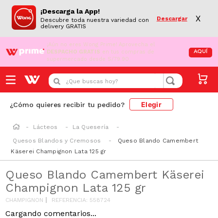
¡Descarga la App!
X
Descargar
Descubre toda nuestra variedad con
delivery GRATIS
¡Aún no eres Wong Prime!
Aprovecha el
DESPACHO GRATIS
en tus compras de
AQUÍ
supermercado desde S/79.90
¿Que buscas hoy?
Elegir
¿Cómo quieres recibir tu pedido?
Lácteos
La Quesería
Quesos Blandos y Cremosos
Queso Blando Camembert
Käserei Champignon Lata 125 gr
Queso Blando Camembert Käserei
Champignon Lata 125 gr
CHAMPIGNON
REFERENCIA
:
558724
Cargando comentarios...