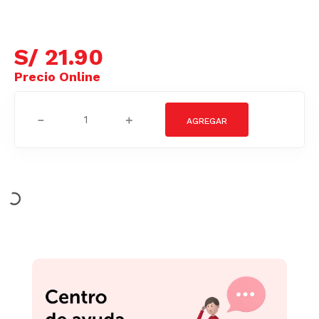
S/
21
.
90
－
＋