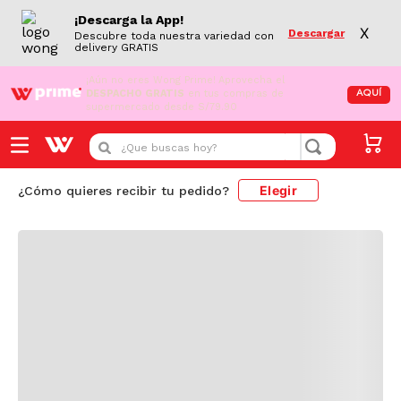
¡Descarga la App!
X
Descargar
Descubre toda nuestra variedad con
delivery GRATIS
¡Aún no eres Wong Prime!
Aprovecha el
DESPACHO GRATIS
en tus compras de
AQUÍ
supermercado desde S/79.90
Cargando comentarios...
¿Que buscas hoy?
Elegir
¿Cómo quieres recibir tu pedido?