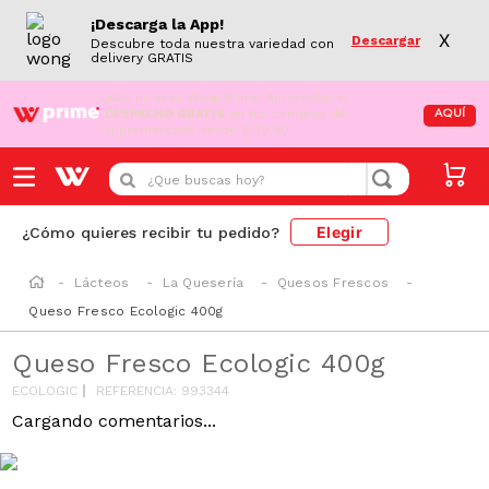
¡Descarga la App!
X
Descargar
Descubre toda nuestra variedad con
delivery GRATIS
¡Aún no eres Wong Prime!
Aprovecha el
DESPACHO GRATIS
en tus compras de
AQUÍ
supermercado desde S/79.90
¿Que buscas hoy?
Elegir
¿Cómo quieres recibir tu pedido?
Lácteos
La Quesería
Quesos Frescos
Queso Fresco Ecologic 400g
Queso Fresco Ecologic 400g
ECOLOGIC
REFERENCIA
:
993344
Cargando comentarios...
GRASAS-
SAT