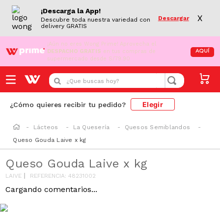
¡Descarga la App!
X
Descargar
Descubre toda nuestra variedad con
delivery GRATIS
¡Aún no eres Wong Prime!
Aprovecha el
DESPACHO GRATIS
en tus compras de
AQUÍ
supermercado desde S/79.90
¿Que buscas hoy?
Elegir
¿Cómo quieres recibir tu pedido?
Lácteos
La Quesería
Quesos Semiblandos
Queso Gouda Laive x kg
Queso Gouda Laive x kg
LAIVE
REFERENCIA
:
48231002
SODIO/GRASAS
SAT