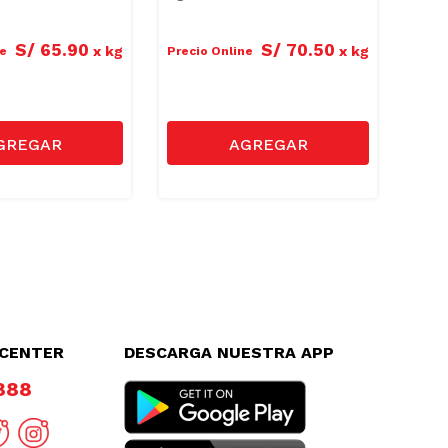
S/
65
.
90
S/
70
.
50
Preci
x
kg
x
kg
ne
Precio Online
Preci
LCENTER
DESCARGA NUESTRA APP
8888