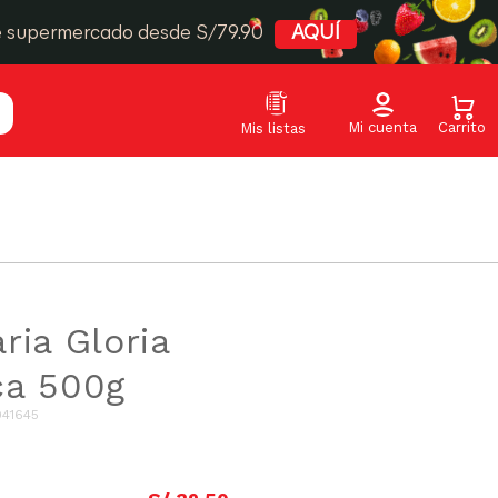
e supermercado desde S/79.90
AQUÍ
ria Gloria
ca 500g
041645