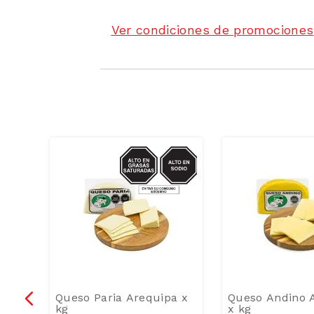
Ver condiciones de promociones
SODIO/GRASAS-
SAT
ndo
Queso Paria Arequipa x
Queso Andino 
kg
x kg