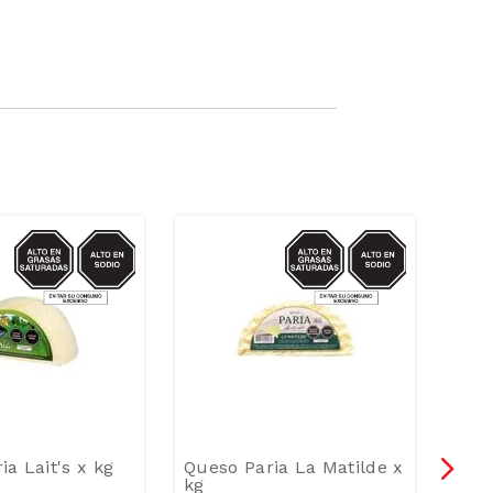
SODIO/GRASAS-
SODIO/GRASAS-
-
1
SAT
SAT
ia Lait's x kg
Queso Paria La Matilde x
Ques
kg
Co 