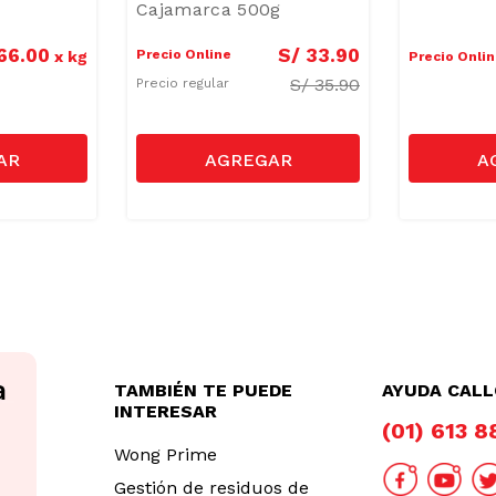
Cajamarca 500g
66
.
00
S/
33
.
90
Precio Online
x
kg
Precio Onli
S/
35.90
Precio regular
TAMBIÉN TE PUEDE
AYUDA CAL
INTERESAR
(01) 613 
Wong Prime
Gestión de residuos de