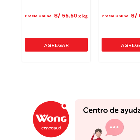
0
S/
55
.
50
S/
x
kg
x
kg
Precio Online
Precio Online