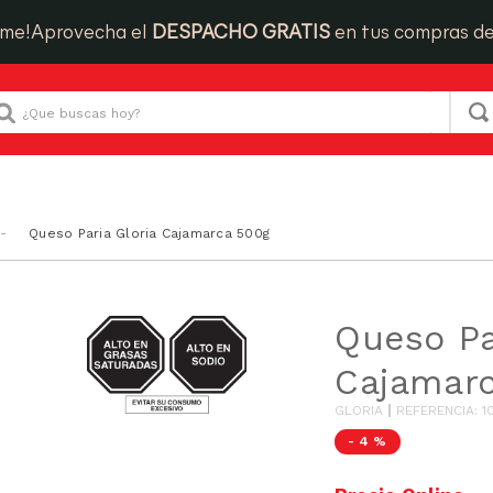
ime!
Aprovecha el
DESPACHO GRATIS
en tus compras d
Que buscas hoy?
Queso Paria Gloria Cajamarca 500g
SODIO/GRASAS-
Queso Pa
SAT
Cajamar
GLORIA
REFERENCIA
:
1
-
4 %