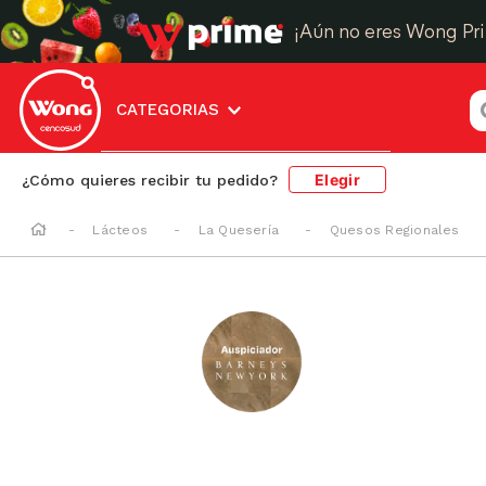
¡Aún no eres Wong Pr
¿
CATEGORIAS
Elegir
¿Cómo quieres recibir tu pedido?
Lácteos
La Quesería
Quesos Regionales