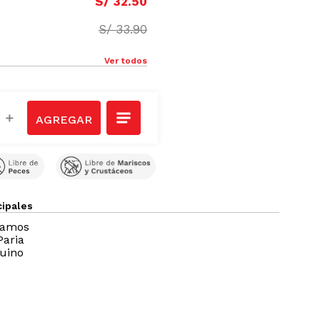
S/
32
.
50
S/
33
.
90
Ver todos
＋
cipales
ramos
Paria
uino