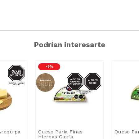
Podrían interesarte
GRASAS-
-
6 %
SAT
SODIO/GRASAS-
SAT
Arequipa
Queso Paria Finas
Queso Par
Hierbas Gloria