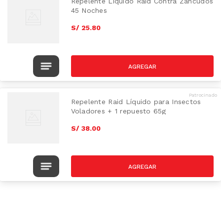
Repelente Líquido Raid Contra Zancudos
45 Noches
S/
25
.
80
Patrocinado
Repelente Raid Líquido para Insectos
Voladores + 1 repuesto 65g
S/
38
.
00