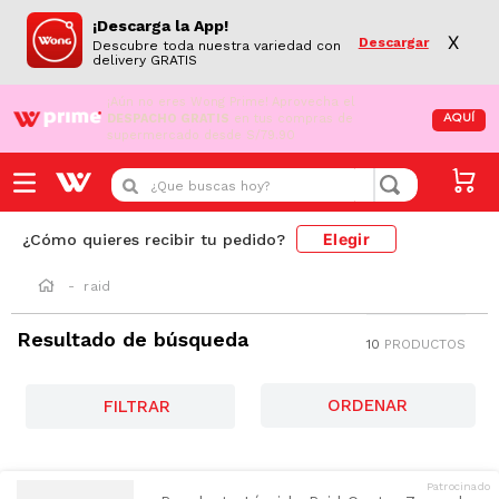
¡Descarga la App!
X
Descargar
Descubre toda nuestra variedad con
delivery GRATIS
¡Aún no eres Wong Prime!
Aprovecha el
DESPACHO GRATIS
en tus compras de
AQUÍ
supermercado desde S/79.90
¿Que buscas hoy?
Elegir
¿Cómo quieres recibir tu pedido?
raid
Resultado de búsqueda
10
PRODUCTOS
FILTRAR
Patrocinado