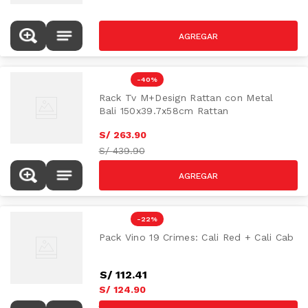
-
40 %
Rack Tv M+Design Rattan con Metal
Bali 150x39.7x58cm Rattan
S/
263
.
90
S/
439.90
-
22 %
Pack Vino 19 Crimes: Cali Red + Cali Cab
S/
112
.
41
S/
124
.
90
S/
159.90