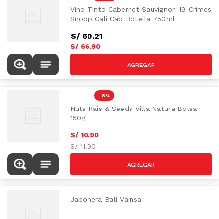
Vino Tinto Cabernet Sauvignon 19 Crimes
Snoop Cali Cab Botella 750ml
S/
60
.
21
AZUCAR
S/
66
.
90
S/
89.90
-
8 %
Nuts Rais & Seeds Villa Natura Bolsa
150g
S/
10
.
90
S/
11.90
Jabonera Bali Vainsa