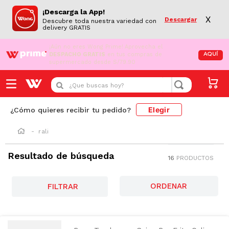
¡Descarga la App!
X
Descargar
Descubre toda nuestra variedad con
delivery GRATIS
¡Aún no eres Wong Prime!
Aprovecha el
DESPACHO GRATIS
en tus compras de
AQUÍ
supermercado desde S/79.90
¿Que buscas hoy?
Elegir
¿Cómo quieres recibir tu pedido?
rali
Resultado de búsqueda
16
PRODUCTOS
FILTRAR