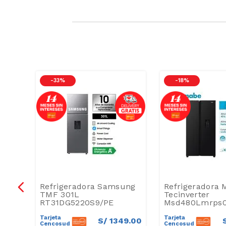
-
33 %
-
18 %
ung
Refrigeradora Samsung
Refrigeradora 
PE
TMF 301L
Tecinverter
RT31DG5220S9/PE
Msd480Lmrps0
Tarjeta
Tarjeta
S/
1349
.
00
9
.
00
Cencosud
Cencosud