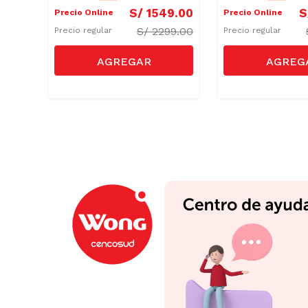
S/
1549
.
00
S
Precio Online
Precio Online
59.00
S/
2299.00
Precio regular
Precio regular