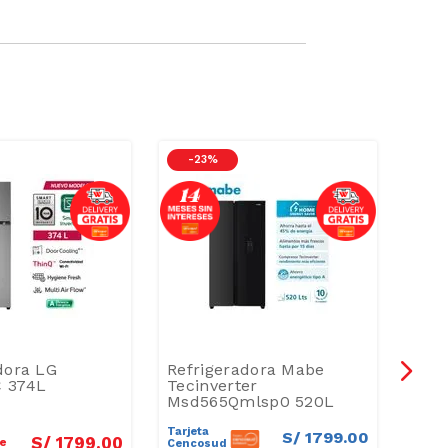
-
23 %
-
2
dora LG
Refrigeradora Mabe
Refr
 374L
Tecinverter
382
Msd565Qmlsp0 520L
Tarjeta
Tarje
S/
1799
.
00
S/
1799
.
00
ne
Cencosud
Cenc