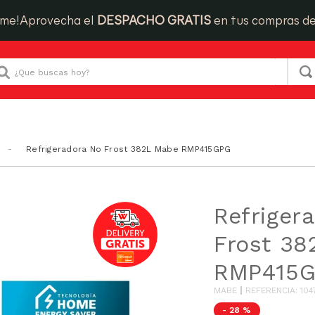
ime!
Aprovecha el
DESPACHO GRATIS
en tus compras d
Que buscas hoy?
Refrigeradora No Frost 382L Mabe RMP415GPG
Refriger
Frost 38
RMP415
MABE
REFERENCIA
:
104
-
28 %