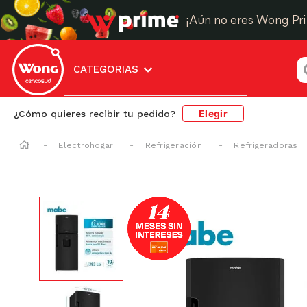
¡Aún no eres Wong Pr
¿
CATEGORIAS
Elegir
¿Cómo quieres recibir tu pedido?
Electrohogar
Refrigeración
Refrigeradoras