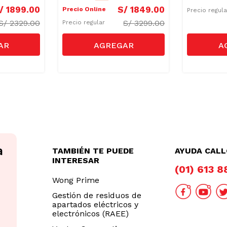
/
1899
.
00
S/
1849
.
00
Precio Online
Precio regul
S/
2329.00
S/
3299.00
Precio regular
TAMBIÉN TE PUEDE
AYUDA CAL
INTERESAR
(01) 613 
Wong Prime
Gestión de residuos de
apartados eléctricos y
electrónicos (RAEE)