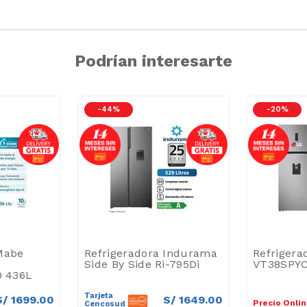
Podrían interesarte
-
44 %
-
20 %
Mabe
Refrigeradora Indurama
Refrigera
Side By Side Ri-795Di
VT38SPYC
 436L
Tarjeta
S/
1699
.
00
S/
1649
.
00
Precio Onli
Cencosud