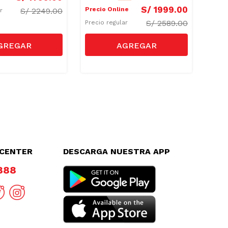
S/
1999
.
00
Precio Online
Preci
S/
2249.00
ar
S/
2589.00
Precio regular
Preci
LCENTER
DESCARGA NUESTRA APP
8888