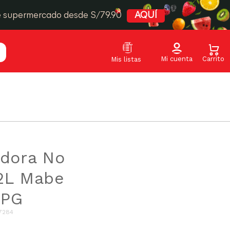
e supermercado desde S/79.90
AQUÍ
adora No
2L Mabe
GPG
7284