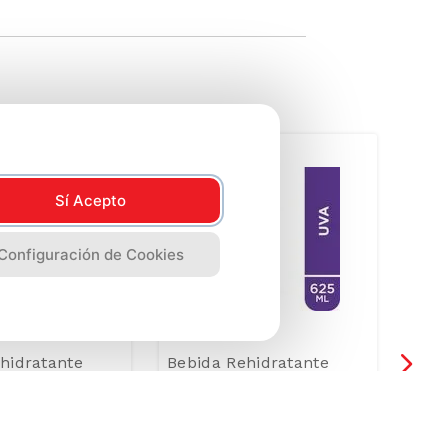
Sí Acepto
-
Configuración de Cookies
hidratante
Bebida Rehidratante
Sixp
bor Naranja -
Flashlyte Uva Botella
Pow