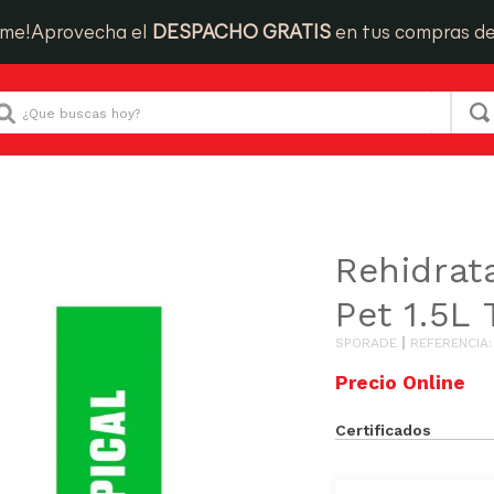
ime!
Aprovecha el
DESPACHO GRATIS
en tus compras d
Que buscas hoy?
hidratantes
Rehidratante Sporade Pet 1.5L Tropical
Rehidrat
Pet 1.5L 
SPORADE
REFERENCIA