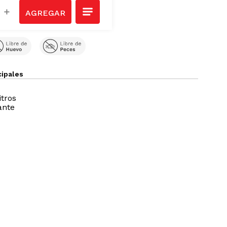
Ver todos
＋
cipales
itros
ante