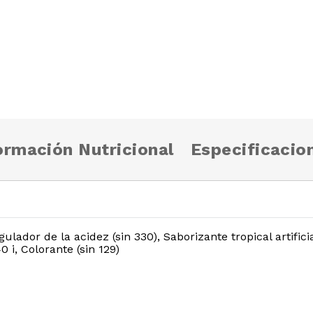
ormación Nutricional
Especificacio
lador de la acidez (sin 330), Saborizante tropical artifici
40 i, Colorante (sin 129)