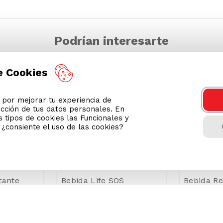
Podrían interesarte
e Cookies
or mejorar tu experiencia de
ección de tus datos personales. En
 tipos de cookies las Funcionales y
n ¿consiente el uso de las cookies?
tante
Bebida Life SOS
Bebida Re
car Apple
Recovery Lata 355ml
Suerox Sa