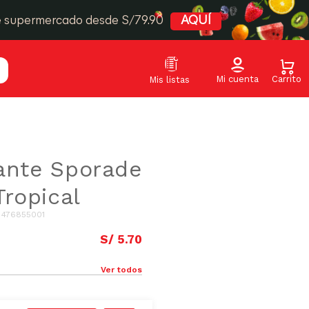
e supermercado desde S/79.90
AQUÍ
ante Sporade
Tropical
:
476855001
S/
5
.
70