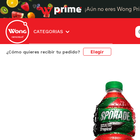
¡Aún no eres Wong Pr
¿
CATEGORIAS
Elegir
¿Cómo quieres recibir tu pedido?
Aguas y Bebidas
Bebidas Regeneradoras
Re