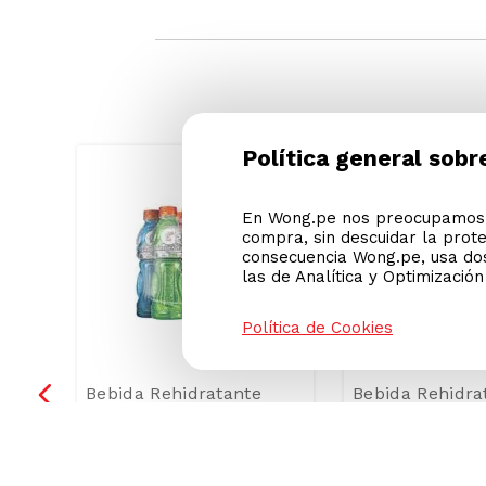
Ver condiciones de promociones
Política general sobr
En Wong.pe nos preocupamos p
-
22 %
compra, sin descuidar la prot
consecuencia Wong.pe, usa dos
las de Analítica y Optimizació
Política de Cookies
Bebida Rehidratante
Bebida Rehidra
Gatorade Pack 6 Unid x
Dilyte Sin Azú