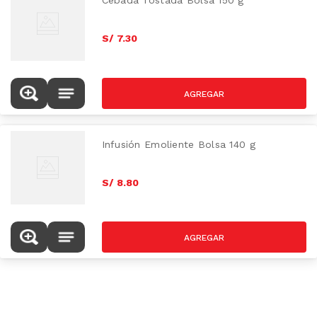
Cebada Tostada Bolsa 150 g
S/
7
.
30
Infusión Emoliente Bolsa 140 g
S/
8
.
80