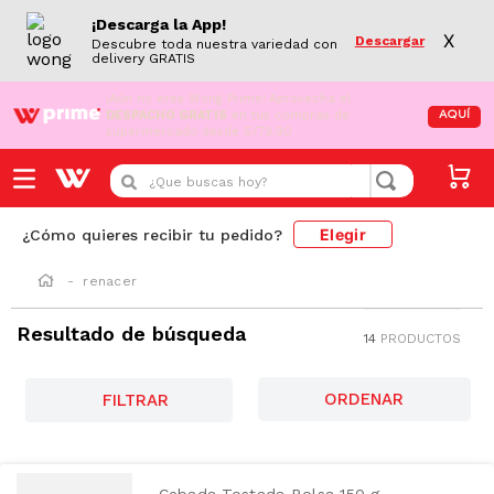
¡Descarga la App!
X
Descargar
Descubre toda nuestra variedad con
delivery GRATIS
¡Aún no eres Wong Prime!
Aprovecha el
DESPACHO GRATIS
en tus compras de
AQUÍ
supermercado desde S/79.90
¿Que buscas hoy?
Elegir
¿Cómo quieres recibir tu pedido?
renacer
Resultado de búsqueda
14
PRODUCTOS
FILTRAR