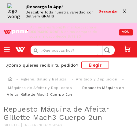
¡Descarga la App!
X
Descargar
Descubre toda nuestra variedad con
delivery GRATIS
¡Aún no eres Wong Prime!
Aprovecha el
DESPACHO GRATIS
en tus compras de
AQUÍ
supermercado desde S/79.90
¿Que buscas hoy?
Elegir
¿Cómo quieres recibir tu pedido?
Higiene, Salud y Belleza
Afeitado y Depilación
Máquinas de Afeitar y Repuestos
Repuesto Máquina de
Afeitar Gillette Mach3 Cuerpo 2un
Repuesto Máquina de Afeitar
Gillette Mach3 Cuerpo 2un
GILLETTE
REFERENCIA
:
986148