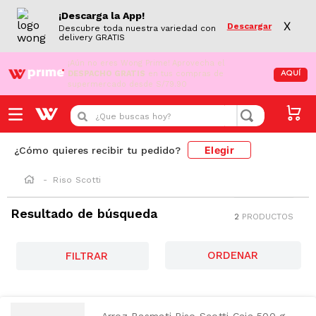
¡Descarga la App!
X
Descargar
Descubre toda nuestra variedad con
delivery GRATIS
¡Aún no eres Wong Prime!
Aprovecha el
DESPACHO GRATIS
en tus compras de
AQUÍ
supermercado desde S/79.90
¿Que buscas hoy?
Elegir
¿Cómo quieres recibir tu pedido?
Riso Scotti
Resultado de búsqueda
2
PRODUCTOS
FILTRAR