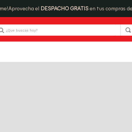
ime!
Aprovecha el
DESPACHO GRATIS
en tus compras d
Que buscas hoy?
404!