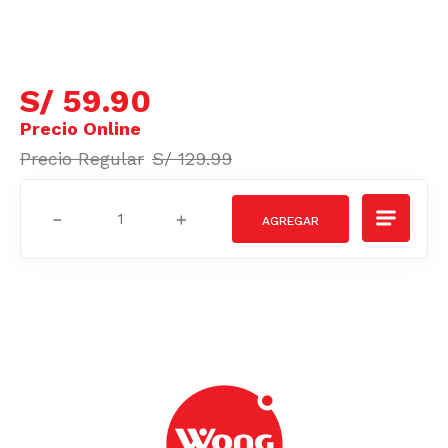
S/
59
.
90
S/
129
.
99
－
＋