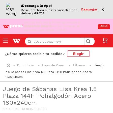
¡Descarga la App!
X
Descargar
Descubre toda nuestra variedad con
delivery GRATIS
¡Aún no eres Wong Prime!
Aprovecha el
DESPACHO GRATIS
en tus compras de
AQUÍ
supermercado desde S/79.90
¿Que buscas hoy?
Elegir
¿Cómo quieres recibir tu pedido?
Dormitorio
Ropa de Cama
Sábanas
Juego
de Sábanas Lisa Krea 1.5 Plaza 144H Polialgodón Acero
180x240cm
Juego de Sábanas Lisa Krea 1.5
Plaza 144H Polialgodón Acero
180x240cm
KREA
REFERENCIA
:
1046690