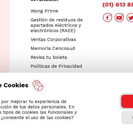
(01) 613 
Wong Prime
Gestión de residuos de
apartados eléctricos y
electrónicos (RAEE)
Ventas Corporativas
Memoria Cencosud
Revisa tu boleta
Políticas de Privacidad
Términos y Condiciones
Legales
e Cookies
Código de Ética
or mejorar tu experiencia de
Cyber Wong 2026
ección de tus datos personales. En
Decargar App
 tipos de cookies las Funcionales y
n ¿consiente el uso de las cookies?