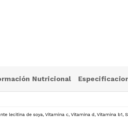
ormación Nutricional
Especificacio
e lecitina de soya, Vitamina c, Vitamina d, Vitamina b1, Sa