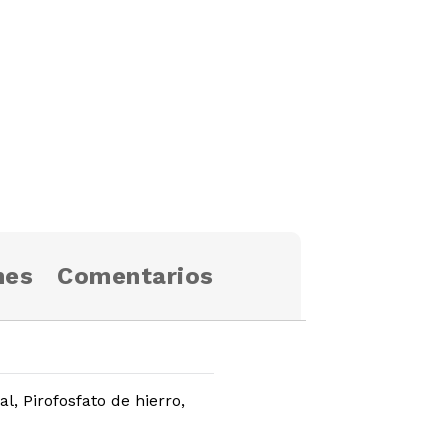
nes
Comentarios
l, Pirofosfato de hierro,