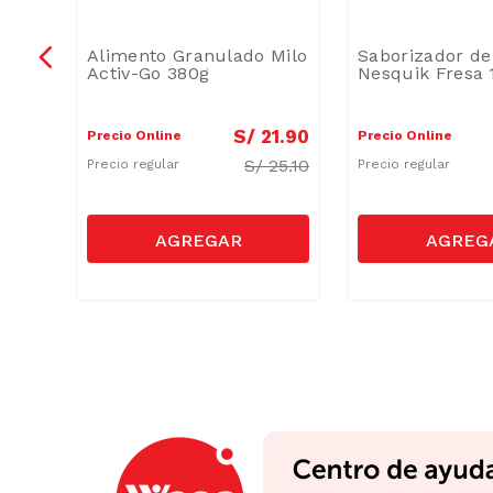
Con
Alimento Granulado Milo
Saborizador de
g
Activ-Go 380g
Nesquik Fresa 
2
.
90
S/
21
.
90
Precio Online
Precio Online
S/
25.10
Precio regular
Precio regular