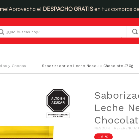
ime!
Aprovecha el
DESPACHO GRATIS
en tus compras d
Que buscas hoy?
ados y Cocoas
Saborizador de Leche Nesquik Chocolate 470g
AZUCAR
Saboriza
Leche N
Chocolat
NESQUIK
REFERENCIA
:
-
6 %