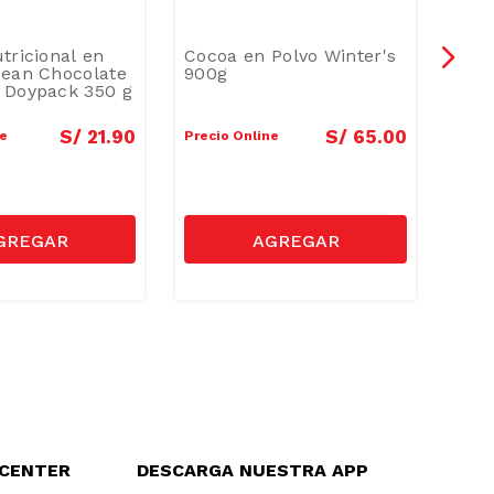
tricional en
Cocoa en Polvo Winter's
Bebi
dean Chocolate
900g
Polv
 Doypack 350 g
S/
21
.
90
S/
65
.
00
ne
Precio Online
Preci
LCENTER
DESCARGA NUESTRA APP