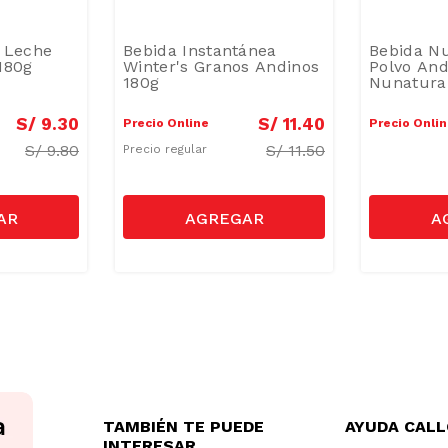
 Leche
Bebida Instantánea
Bebida Nu
180g
Winter's Granos Andinos
Polvo An
180g
Nunatura
S/
9
.
30
S/
11
.
40
Precio Online
Precio Onli
S/
9.80
S/
11.50
Precio regular
TAMBIÉN TE PUEDE
AYUDA CAL
INTERESAR