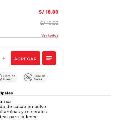
S/
18
.
80
S/
19
.
90
Ver todos
＋
cipales
ramos
da de cacao en polvo
 vitaminas y minerales
eal para la leche