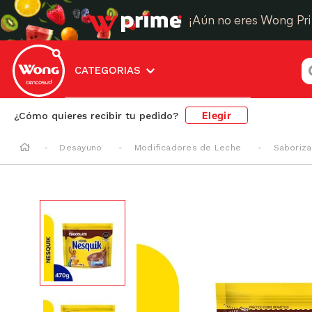
¡Aún no eres Wong Pr
¿
CATEGORIAS
Elegir
¿Cómo quieres recibir tu pedido?
Desayuno
Modificadores de Leche
Saboriz