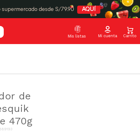
e supermercado desde S/79.90
AQUÍ
dor de
esquik
e 470g
889193