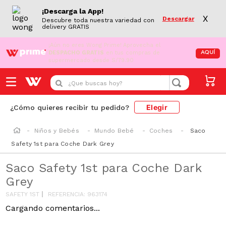
¡Descarga la App!
X
Descargar
Descubre toda nuestra variedad con
delivery GRATIS
¡Aún no eres Wong Prime!
Aprovecha el
DESPACHO GRATIS
en tus compras de
AQUÍ
supermercado desde S/79.90
¿Que buscas hoy?
Elegir
¿Cómo quieres recibir tu pedido?
Niños y Bebés
Mundo Bebé
Coches
Saco
Safety 1st para Coche Dark Grey
Saco Safety 1st para Coche Dark
Grey
SAFETY 1ST
REFERENCIA
:
963174
Cargando comentarios...