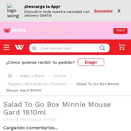
¡Descarga la App!
X
Descargar
Descubre toda nuestra variedad con
delivery GRATIS
¡Aún no eres Wong Prime!
Aprovecha el
DESPACHO GRATIS
en tus compras de
AQUÍ
supermercado desde S/79.90
¿Que buscas hoy?
Elegir
¿Cómo quieres recibir tu pedido?
Hogar y Bazar
Cocina
Tappers, Refractarios y Fuentes
Salad To Go Box Minnie
Mouse Gard 1810ml
Salad To Go Box Minnie Mouse
Gard 1810ml
DISNEY
REFERENCIA
:
1013907
Cargando comentarios...